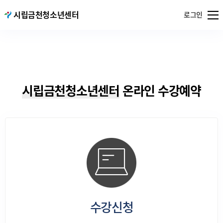
메뉴
시립금천청소년센터
서울특별시
로그인
열기
공공서비스
예약
시립금천청소년센터
온라인 수강예약
수강신청